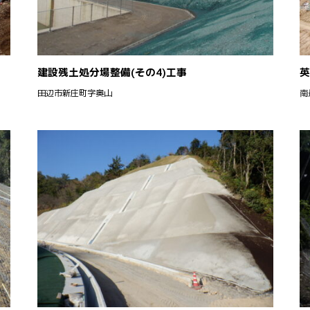
建設残土処分場整備(その4)工事
英
田辺市新庄町字奥山
南